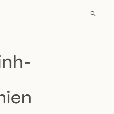
inh-
mien