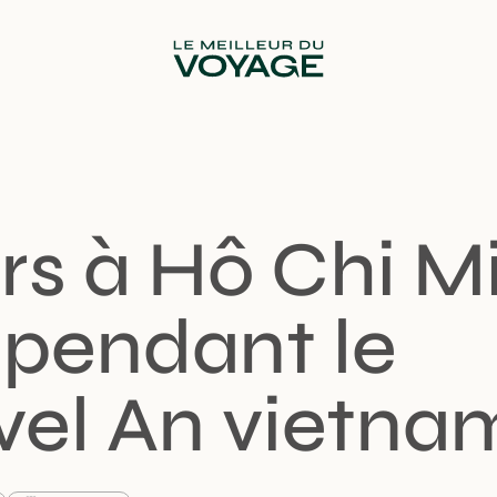
urs à Hô Chi M
e pendant le
el An vietna