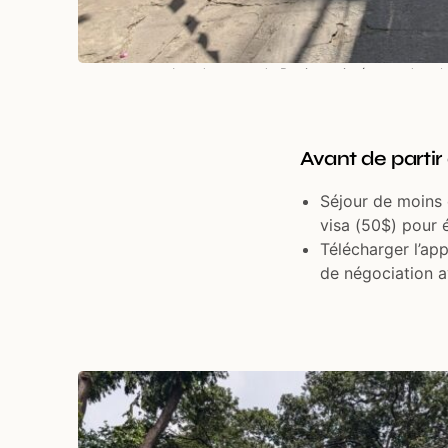
Les drapeaux du Parti, omniprésents dans la 
Avant de partir
Séjour de moins 
visa (50$) pour é
Télécharger l’app
de négociation av