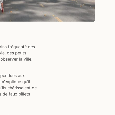
enues bordées de grands arbres
Moins fréquenté des
ie, des petits
observer la ville.
uspendues aux
m’explique qu’il
’ils chérissaient de
 de faux billets