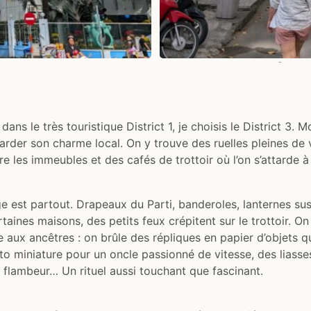
nature
Des av
dans le très touristique District 1, je choisis le District 3. 
garder son charme local. On y trouve des ruelles pleines de v
 les immeubles et des cafés de trottoir où l’on s’attarde à 
uge est partout. Drapeaux du Parti, banderoles, lanternes s
aines maisons, des petits feux crépitent sur le trottoir. On 
e aux ancêtres : on brûle des répliques en papier d’objets qu
to miniature pour un oncle passionné de vitesse, des liasses
flambeur… Un rituel aussi touchant que fascinant.