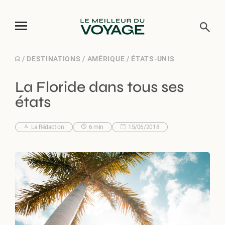
Skip
/
DESTINATIONS
/
AMÉRIQUE
/
ÉTATS-UNIS
to
La Floride dans tous ses
content
états
La Rédaction
6 min
15/06/2018