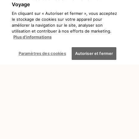
Voyage
En cliquant sur « Autoriser et fermer », vous acceptez
le stockage de cookies sur votre appareil pour
améliorer la navigation sur le site, analyser son
utilisation et contribuer à nos efforts de marketing.
Plus d'informations
DÉCOUVRIR
OÙ PARTIR ?
Paramètres des cookies
Autoriser et fermer
Hawaii VS Polynésie : quelle
île choisir ?
Chloé
10 min
14/03/2025