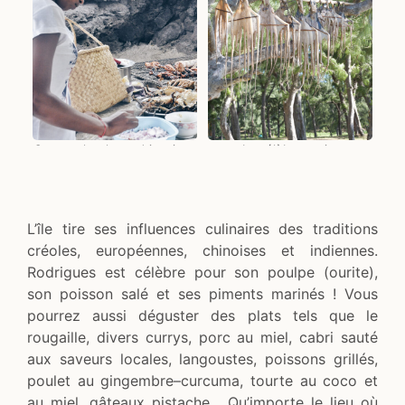
Saveurs locales rodriguaises
Le célèbre ourite
L’île tire ses influences culinaires des traditions
créoles, européennes, chinoises et indiennes.
Rodrigues est célèbre pour son poulpe (ourite),
son poisson salé et ses piments marinés ! Vous
pourrez aussi déguster des plats tels que le
rougaille, divers currys, porc au miel, cabri sauté
aux saveurs locales, langoustes, poissons grillés,
poulet au gingembre–curcuma, tourte au coco et
au miel, gâteaux pistache… Qu’importe le lieu où