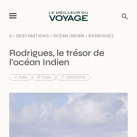
Skip
/
DESTINATIONS
/
OCÉAN INDIEN
/
RODRIGUES
to
Rodrigues, le trésor de
content
l’océan Indien
Sofia
5 min
23/09/2016