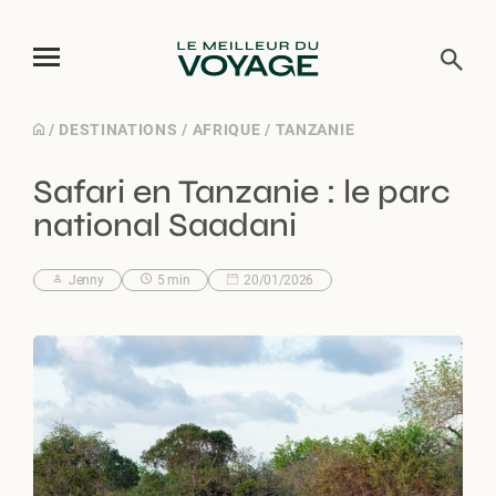
Skip
/
DESTINATIONS
/
AFRIQUE
/
TANZANIE
to
Safari en Tanzanie : le parc
content
national Saadani
Jenny
5 min
20/01/2026