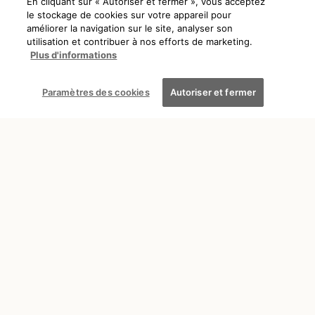
En cliquant sur « Autoriser et fermer », vous acceptez
le stockage de cookies sur votre appareil pour
améliorer la navigation sur le site, analyser son
utilisation et contribuer à nos efforts de marketing.
Plus d'informations
DÉCOUVRIR
ZANZIBAR
Paramètres des cookies
Autoriser et fermer
Où séjourner à Zanzibar,
quelle côte choisir ?
Sofia
5 min
17/11/2025