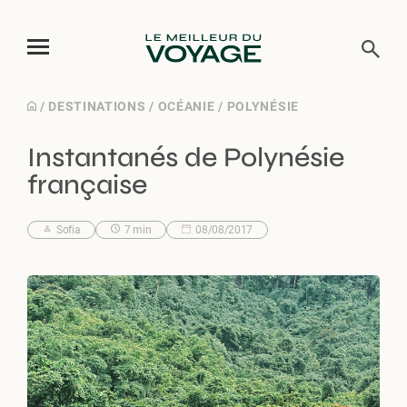
Skip
/
DESTINATIONS
/
OCÉANIE
/
POLYNÉSIE
to
Instantanés de Polynésie
content
française
Sofia
7 min
08/08/2017