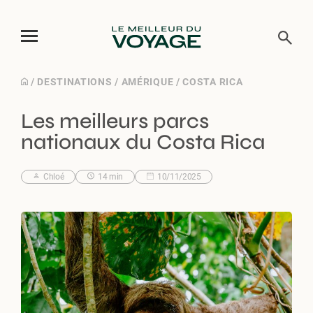
Skip
/
DESTINATIONS
/
AMÉRIQUE
/
COSTA RICA
to
Les meilleurs parcs
content
nationaux du Costa Rica
Chloé
14 min
10/11/2025