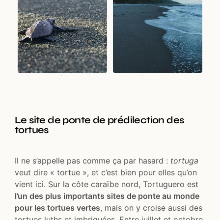
La course à la mer des
Une plage sauvage et
tortues
déserte
Le site de ponte de prédilection des
tortues
Il ne s’appelle pas comme ça par hasard :
tortuga
veut dire « tortue », et c’est bien pour elles qu’on
vient ici. Sur la côte caraïbe nord, Tortuguero est
l’un des plus importants sites de ponte au monde
pour les tortues vertes
, mais on y croise aussi des
tortues luths et imbriquées. Entre juillet et octobre,