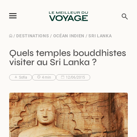
Skip
/
DESTINATIONS
/
OCÉAN INDIEN
/
SRI LANKA
to
Quels temples bouddhistes
content
visiter au Sri Lanka ?
Sofia
4 min
12/06/2015