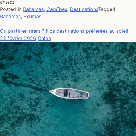
envies.
Posted in
Bahamas
,
Caraïbes
,
Destinations
Tagged
Bahamas
,
Exumas
Où partir en mars ? Nos destinations préférées au soleil
23 février 2026
Chloé