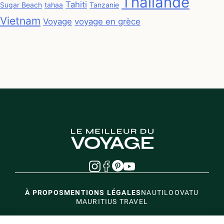
Thailande
Tahiti
Sugar Beach
tahaa
Tanzanie
Vietnam
Voyage
voyage en grèce
À PROPOS
MENTIONS LÉGALES
NAUTIL
OOVATU
MAURITIUS TRAVEL