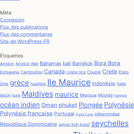
Méta
Connexion
Flux des publications
Flux des commentaires
Site de WordPress-FR
Étiquettes
Bora Bora
Bahamas
bali
Bangkok
Angkor
Angkor Wat
Canada
Crete
botswana
Cambodge
costa rica
Couple
Etats
Ile Maurice
grèce
Indonésie
Unis
huahine
Italie
Maldives
maurice
japon
luxe
Mexique
Moorea
Namibie
océan indien
Polynésie
Plongée
Oman
phuket
Polynésie française
Portugal
péloponnèse
Punta Cana
seychelles
République Dominicaine
sejour koh kood